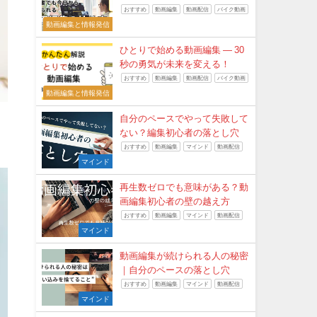
おすすめ
動画編集
動画配信
バイク動画
動画編集と情報発信
ひとりで始める動画編集 ― 30
秒の勇気が未来を変える！
おすすめ
動画編集
動画配信
バイク動画
動画編集と情報発信
自分のペースでやって失敗して
ない？編集初心者の落とし穴
おすすめ
動画編集
マインド
動画配信
マインド
再生数ゼロでも意味がある？動
画編集初心者の壁の越え方
おすすめ
動画編集
マインド
動画配信
マインド
動画編集が続けられる人の秘密
｜自分のペースの落とし穴
おすすめ
動画編集
マインド
動画配信
マインド