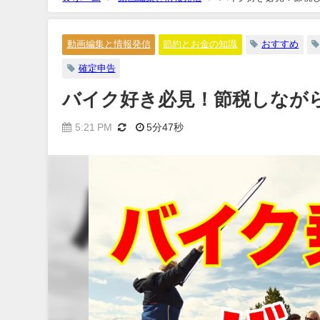
動画編集と情報発信
節約とお金の知識
おすすめ
確定申告
バイク好き必見！節税しなが
5:21 PM
5分47秒